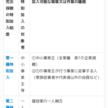
労災
特
加入可能な事業又は作業の種類
保険
別
の特
加
別加
入
入制
の
度
対
象
者
第一
中
➀中小事業主（全業種 表1の企業規
種特
小
模）
別加
事
➁➀の事業主が行う事業に従事する人
入
業
（家族従事者や代表者以外の役員など）
主
等
第二
一
建設業の一人親方
種特
人