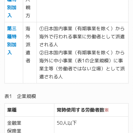
別加
親
入
方
第三
海
➀日本国内事業（有期事業を除く）から
種特
外
海外で行われる事業に労働者として派遣
別加
派
される人
入
遣
➁日本国内事業（有期事業を除く）から
者
海外に中小事業（表1の企業規模）に事
業主等（労働者ではない立場）として派
遣される人
表1 企業規模
業種
常時使用する労働者数
※
金融業
50人以下
保険業